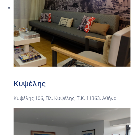
Κυψέλης
Κυψέλης 106, Πλ. Κυψέλης, Τ.Κ. 11363, Αθήνα